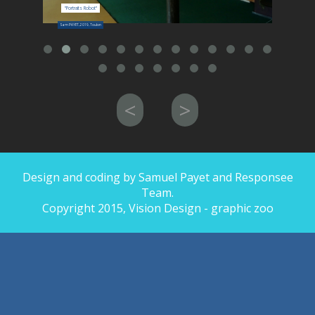
BENOIT DESCHAMPS
"Portraits Robot"
Léand
Sam PAYET, 2019, Toulon
SAMUEL PAYET
<
>
MINOTERIE 21
COMMANDES
Design and coding by Samuel Payet and Responsee
Team.
LE 7 RUE PONCY
Copyright 2015, Vision Design - graphic zoo
VIDEO